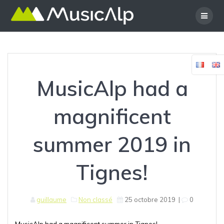
Skip
to
content
MusicAlp had a
magnificent
summer 2019 in
Tignes!
guillaume
Non classé
25 octobre 2019
|
0