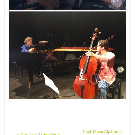
Navigation
Next:
Next
MusicAlp had a
Previous:
Previous
Magnifique