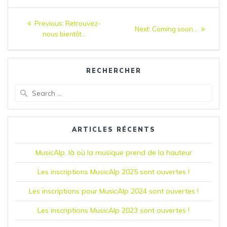
Navigation
Previous:
Previous
Retrouvez-
Next:
Next
Coming soon…
nous bientôt…
post:
de
post:
l’article
RECHERCHER
Search
for:
ARTICLES RÉCENTS
MusicAlp, là où la musique prend de la hauteur
Les inscriptions MusicAlp 2025 sont ouvertes !
Les inscriptions pour MusicAlp 2024 sont ouvertes !
Les inscriptions MusicAlp 2023 sont ouvertes !