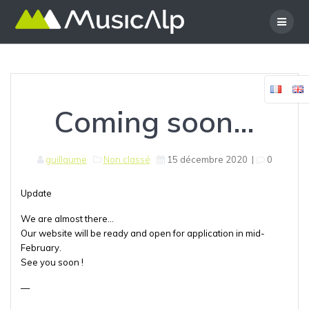
Skip
to
content
Coming soon…
guillaume
Non classé
15 décembre 2020
|
0
Update
We are almost there…
Our website will be ready and open for application in mid-
February.
See you soon !
—